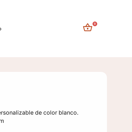
0
o
rsonalizable de color blanco.
cm