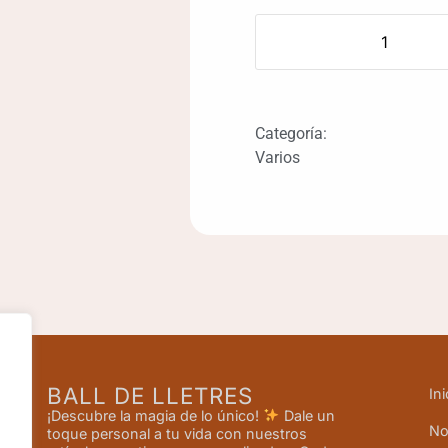
Categoría:
Varios
BALL DE LLETRES
Ini
¡Descubre la magia de lo único!
Dale un
No
toque personal a tu vida con nuestros