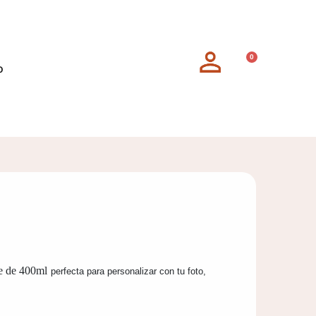
0
o
e de 400ml
perfect
a
para personalizar
con tu foto,