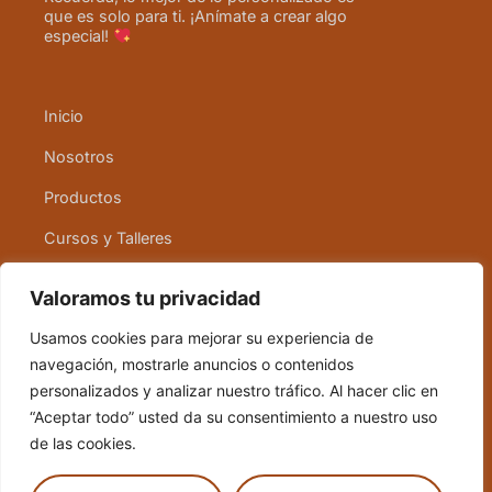
que es solo para ti. ¡Anímate a crear algo
especial!
Inicio
Nosotros
Productos
Cursos y Talleres
Contacto
Valoramos tu privacidad
Usamos cookies para mejorar su experiencia de
Política de cookies
navegación, mostrarle anuncios o contenidos
Política de devolución
personalizados y analizar nuestro tráfico. Al hacer clic en
“Aceptar todo” usted da su consentimiento a nuestro uso
Términos y condiciones
de las cookies.
Aviso legal