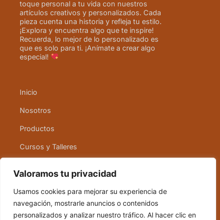
toque personal a tu vida con nuestros
artículos creativos y personalizados. Cada
pieza cuenta una historia y refleja tu estilo.
¡Explora y encuentra algo que te inspire!
Recuerda, lo mejor de lo personalizado es
que es solo para ti. ¡Anímate a crear algo
especial!
Inicio
Nosotros
Productos
Cursos y Talleres
Contacto
Valoramos tu privacidad
Usamos cookies para mejorar su experiencia de
Política de cookies
navegación, mostrarle anuncios o contenidos
Política de devolución
personalizados y analizar nuestro tráfico. Al hacer clic en