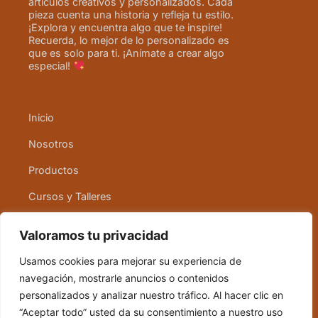
artículos creativos y personalizados. Cada
pieza cuenta una historia y refleja tu estilo.
¡Explora y encuentra algo que te inspire!
Recuerda, lo mejor de lo personalizado es
que es solo para ti. ¡Anímate a crear algo
especial!
Inicio
Nosotros
Productos
Cursos y Talleres
Contacto
Valoramos tu privacidad
Usamos cookies para mejorar su experiencia de
Política de cookies
navegación, mostrarle anuncios o contenidos
Política de devolución
personalizados y analizar nuestro tráfico. Al hacer clic en
“Aceptar todo” usted da su consentimiento a nuestro uso
Términos y condiciones